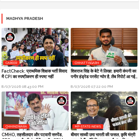
MADHYA PRADESH
CAREER
CHHATTISGARH
FactCheck: प्राथमिक शिक्षक भर्ती विवाद
शिवराज सिंह के बेटे ने लिखा: हमारी कंपनी का
में CPI का स्पष्टीकरण ही स्पष्ट नहीं
पनीर हंड्रेड परसेंट प्योर है, लैब रिपोर्ट आ गई
है
8/07/2026 08:43:00 PM
8/07/2026 07:22:00 PM
CHHINDWARA
MP-STATE-NEWS
CMHO, तहसीलदार और पटवारी सस्पेंड,
बीमार साध्वी उमा भारती की फसल, कृषि मंत्री