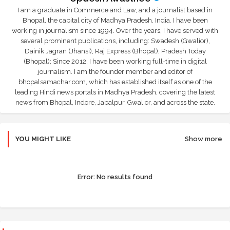
I am a graduate in Commerce and Law, and a journalist based in
Bhopal, the capital city of Madhya Pradesh, India. I have been
working in journalism since 1994. Over the years, I have served with
several prominent publications, including: Swadesh (Gwalior),
Dainik Jagran (Jhansi), Raj Express (Bhopal), Pradesh Today
(Bhopal); Since 2012, I have been working full-time in digital
journalism. I am the founder member and editor of
bhopalsamachar.com, which has established itself as one of the
leading Hindi news portals in Madhya Pradesh, covering the latest
news from Bhopal, Indore, Jabalpur, Gwalior, and across the state.
YOU MIGHT LIKE
Show more
Error:
No results found