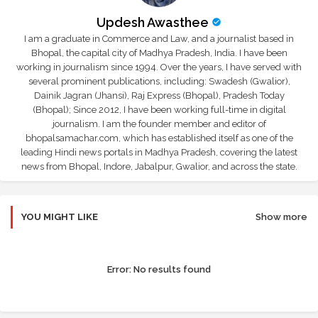
Updesh Awasthee
I am a graduate in Commerce and Law, and a journalist based in
Bhopal, the capital city of Madhya Pradesh, India. I have been
working in journalism since 1994. Over the years, I have served with
several prominent publications, including: Swadesh (Gwalior),
Dainik Jagran (Jhansi), Raj Express (Bhopal), Pradesh Today
(Bhopal); Since 2012, I have been working full-time in digital
journalism. I am the founder member and editor of
bhopalsamachar.com, which has established itself as one of the
leading Hindi news portals in Madhya Pradesh, covering the latest
news from Bhopal, Indore, Jabalpur, Gwalior, and across the state.
YOU MIGHT LIKE
Show more
Error:
No results found