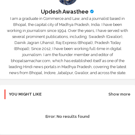
Updesh Awasthee
I am a graduate in Commerce and Law, and a journalist based in
Bhopal, the capital city of Madhya Pradesh, India. I have been
working in journalism since 1994. Over the years, I have served with
several prominent publications, including: Swadesh (Gwalior),
Dainik Jagran (Jhansi), Raj Express (Bhopal), Pradesh Today
(Bhopal); Since 2012, I have been working full-time in digital
journalism. I am the founder member and editor of
bhopalsamachar.com, which has established itself as one of the
leading Hindi news portals in Madhya Pradesh, covering the latest
news from Bhopal, Indore, Jabalpur, Gwalior, and across the state.
YOU MIGHT LIKE
Show more
Error:
No results found