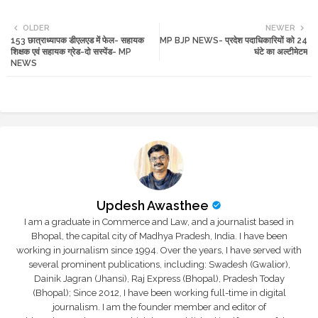
Twi
Wh
OLDER
NEWER
153 छात्राध्यापक डीएलएड में फेल- सहायक
MP BJP NEWS- प्रदेश पदाधिकारियों को 24
tte
ats
शिक्षक एवं सहायक ग्रेड-दो सस्पेंड- MP
घंटे का अल्टीमेटम
NEWS
r
app
Updesh Awasthee
I am a graduate in Commerce and Law, and a journalist based in
Bhopal, the capital city of Madhya Pradesh, India. I have been
working in journalism since 1994. Over the years, I have served with
several prominent publications, including: Swadesh (Gwalior),
Dainik Jagran (Jhansi), Raj Express (Bhopal), Pradesh Today
(Bhopal); Since 2012, I have been working full-time in digital
journalism. I am the founder member and editor of