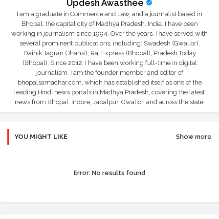
Updesh Awasthee
I am a graduate in Commerce and Law, and a journalist based in
Bhopal, the capital city of Madhya Pradesh, India. I have been
working in journalism since 1994. Over the years, I have served with
several prominent publications, including: Swadesh (Gwalior),
Dainik Jagran (Jhansi), Raj Express (Bhopal), Pradesh Today
(Bhopal); Since 2012, I have been working full-time in digital
journalism. I am the founder member and editor of
bhopalsamachar.com, which has established itself as one of the
leading Hindi news portals in Madhya Pradesh, covering the latest
news from Bhopal, Indore, Jabalpur, Gwalior, and across the state.
YOU MIGHT LIKE
Show more
Error:
No results found