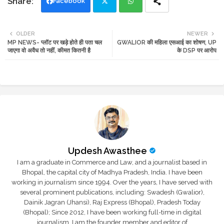
Facebook
Twi
Wh
OLDER
NEWER
MP NEWS- प्लॉट पर खड़े होते ही पता चल
GWALIOR की महिला एसआई का शोषण, UP
tte
ats
जाएगा वो अवैध तो नहीं, कीमत कितनी है
के DSP पर आरोप
r
app
Updesh Awasthee
I am a graduate in Commerce and Law, and a journalist based in
Bhopal, the capital city of Madhya Pradesh, India. I have been
working in journalism since 1994. Over the years, I have served with
several prominent publications, including: Swadesh (Gwalior),
Dainik Jagran (Jhansi), Raj Express (Bhopal), Pradesh Today
(Bhopal); Since 2012, I have been working full-time in digital
journalism. I am the founder member and editor of