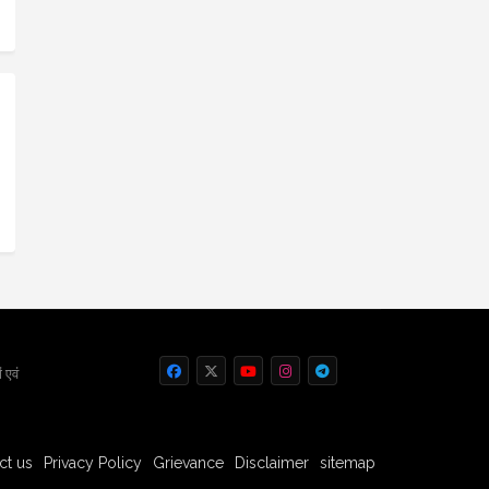
 एवं
ct us
Privacy Policy
Grievance
Disclaimer
sitemap