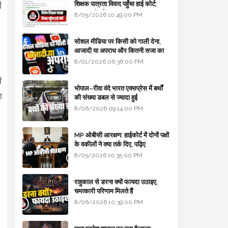
शिक्षक पात्रता विवाद पहुँचा हाई कोर्ट;
ं
सरकार से माँगा जवाब
8/05/2026 10:49:00 PM
सोशल मीडिया पर किसी को गाली देना,
आजादी या अपराध और कितनी सजा का
प्रावधान - free legal advice
8/01/2026 06:36:00 PM
ं
भोपाल–रीवा वंदे भारत एक्सप्रेस में बर्थों
ा
की संख्या डबल से ज्यादा हुई
8/06/2026 09:14:00 PM
MP ओबीसी आरक्षण: हाईकोर्ट में दोनों पक्षों
के वकीलों ने क्या तर्क दिए, पढ़िए
8/05/2026 10:35:00 PM
राहुकाल से डरना क्यों फायदा उठाइए,
चमत्कारी परिणाम मिलते हैं
8/06/2026 10:39:00 PM