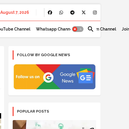
August 7, 2026
ouTube Channel
Whatsapp Channel
Telegram Channel
Joi
FOLLOW BY GOOGLE NEWS
POPULAR POSTS