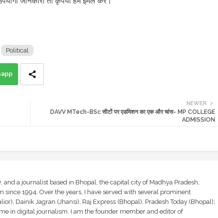
उपयोगी जानकारी तो कृपया हमें ईमेल करें।
Political
sapp
NEWER
DAVV MTech-BSc सीटों पर एडमिशन का एक और चांस- MP COLLEGE
ADMISSION
and a journalist based in Bhopal, the capital city of Madhya Pradesh,
sm since 1994. Over the years, I have served with several prominent
ior), Dainik Jagran (Jhansi), Raj Express (Bhopal), Pradesh Today (Bhopal);
ime in digital journalism. I am the founder member and editor of