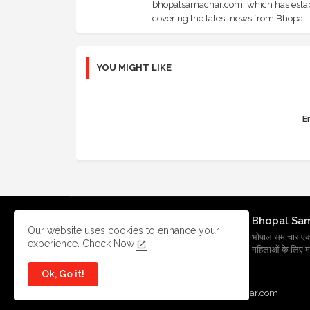
bhopalsamachar.com, which has establi
covering the latest news from Bhopal, I
YOU MIGHT LIKE
Er
Bhopal Sa
Our website uses cookies to enhance your
भोपाल समाचार एक प्र
experience.
Check Now
महिलाओं के लिए मह
Ok, Go it!
All Right Reserved Copyright
BhopalSmachar.com