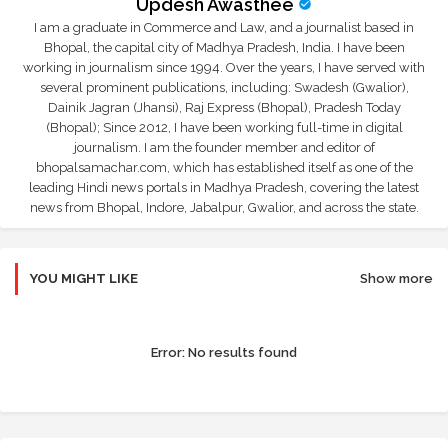
Updesh Awasthee
I am a graduate in Commerce and Law, and a journalist based in
Bhopal, the capital city of Madhya Pradesh, India. I have been
working in journalism since 1994. Over the years, I have served with
several prominent publications, including: Swadesh (Gwalior),
Dainik Jagran (Jhansi), Raj Express (Bhopal), Pradesh Today
(Bhopal); Since 2012, I have been working full-time in digital
journalism. I am the founder member and editor of
bhopalsamachar.com, which has established itself as one of the
leading Hindi news portals in Madhya Pradesh, covering the latest
news from Bhopal, Indore, Jabalpur, Gwalior, and across the state.
YOU MIGHT LIKE
Show more
Error:
No results found