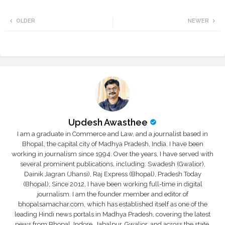
Twi
Wh
OLDER
NEWER
tte
ats
r
app
Updesh Awasthee
I am a graduate in Commerce and Law, and a journalist based in
Bhopal, the capital city of Madhya Pradesh, India. I have been
working in journalism since 1994. Over the years, I have served with
several prominent publications, including: Swadesh (Gwalior),
Dainik Jagran (Jhansi), Raj Express (Bhopal), Pradesh Today
(Bhopal); Since 2012, I have been working full-time in digital
journalism. I am the founder member and editor of
bhopalsamachar.com, which has established itself as one of the
leading Hindi news portals in Madhya Pradesh, covering the latest
news from Bhopal, Indore, Jabalpur, Gwalior, and across the state.