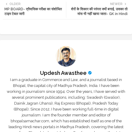
OLDER
NEWER
MP BOARD- त्रैमासिक परीक्षा का संशोधित
शेरों के शिकार की परंपरा क्यों बनाई, उसका तो
tte
ats
टाइम टेबल जारी
मांस भी नहीं खाया जाता- GK in Hindi
r
app
Updesh Awasthee
I am a graduate in Commerce and Law, and a journalist based in
Bhopal, the capital city of Madhya Pradesh, India. I have been
working in journalism since 1994. Over the years, I have served with
several prominent publications, including: Swadesh (Gwalior),
Dainik Jagran (Jhansi), Raj Express (Bhopal), Pradesh Today
(Bhopal); Since 2012, I have been working full-time in digital
journalism. I am the founder member and editor of
bhopalsamachar.com, which has established itself as one of the
leading Hindi news portals in Madhya Pradesh, covering the latest