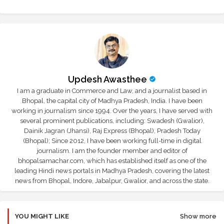
Updesh Awasthee
I am a graduate in Commerce and Law, and a journalist based in
Bhopal, the capital city of Madhya Pradesh, India. I have been
working in journalism since 1994. Over the years, I have served with
several prominent publications, including: Swadesh (Gwalior),
Dainik Jagran (Jhansi), Raj Express (Bhopal), Pradesh Today
(Bhopal); Since 2012, I have been working full-time in digital
journalism. I am the founder member and editor of
bhopalsamachar.com, which has established itself as one of the
leading Hindi news portals in Madhya Pradesh, covering the latest
news from Bhopal, Indore, Jabalpur, Gwalior, and across the state.
YOU MIGHT LIKE
Show more