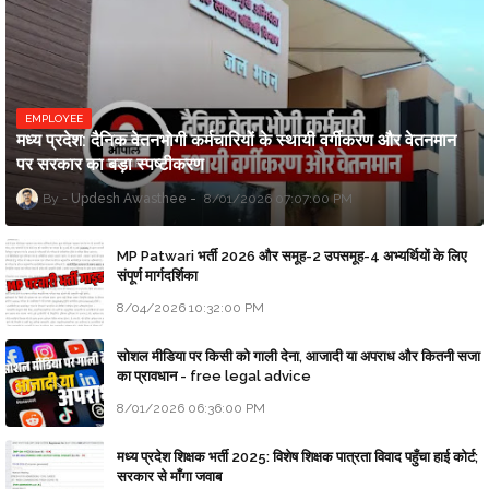
EMPLOYEE
मध्य प्रदेश: दैनिक वेतनभोगी कर्मचारियों के स्थायी वर्गीकरण और वेतनमान
पर सरकार का बड़ा स्पष्टीकरण
Updesh Awasthee
8/01/2026 07:07:00 PM
MP Patwari भर्ती 2026 और समूह-2 उपसमूह-4 अभ्यर्थियों के लिए
संपूर्ण मार्गदर्शिका
8/04/2026 10:32:00 PM
सोशल मीडिया पर किसी को गाली देना, आजादी या अपराध और कितनी सजा
का प्रावधान - free legal advice
8/01/2026 06:36:00 PM
मध्य प्रदेश शिक्षक भर्ती 2025: विशेष शिक्षक पात्रता विवाद पहुँचा हाई कोर्ट;
सरकार से माँगा जवाब