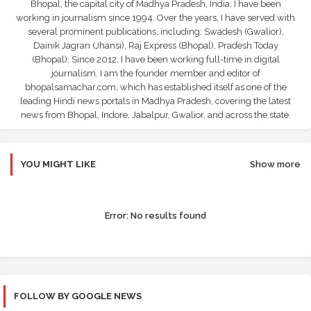
Bhopal, the capital city of Madhya Pradesh, India. I have been
working in journalism since 1994. Over the years, I have served with
several prominent publications, including: Swadesh (Gwalior),
Dainik Jagran (Jhansi), Raj Express (Bhopal), Pradesh Today
(Bhopal); Since 2012, I have been working full-time in digital
journalism. I am the founder member and editor of
bhopalsamachar.com, which has established itself as one of the
leading Hindi news portals in Madhya Pradesh, covering the latest
news from Bhopal, Indore, Jabalpur, Gwalior, and across the state.
YOU MIGHT LIKE
Show more
Error:
No results found
FOLLOW BY GOOGLE NEWS