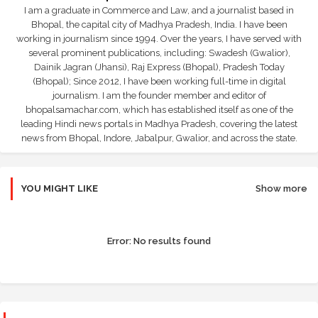
I am a graduate in Commerce and Law, and a journalist based in
Bhopal, the capital city of Madhya Pradesh, India. I have been
working in journalism since 1994. Over the years, I have served with
several prominent publications, including: Swadesh (Gwalior),
Dainik Jagran (Jhansi), Raj Express (Bhopal), Pradesh Today
(Bhopal); Since 2012, I have been working full-time in digital
journalism. I am the founder member and editor of
bhopalsamachar.com, which has established itself as one of the
leading Hindi news portals in Madhya Pradesh, covering the latest
news from Bhopal, Indore, Jabalpur, Gwalior, and across the state.
YOU MIGHT LIKE
Show more
Error:
No results found