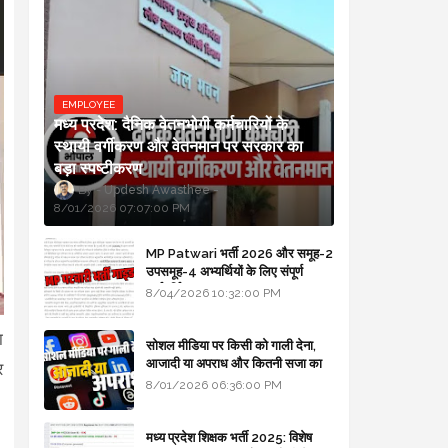
EMPLOYEE
मध्य प्रदेश: दैनिक वेतनभोगी कर्मचारियों के
स्थायी वर्गीकरण और वेतनमान पर सरकार का
बड़ा स्पष्टीकरण
Updesh Awasthee
8/01/2026 07:07:00 PM
MP Patwari भर्ती 2026 और समूह-2
उपसमूह-4 अभ्यर्थियों के लिए संपूर्ण
मार्गदर्शिका
8/04/2026 10:32:00 PM
ा
सोशल मीडिया पर किसी को गाली देना,
आजादी या अपराध और कितनी सजा का
र
प्रावधान - free legal advice
8/01/2026 06:36:00 PM
मध्य प्रदेश शिक्षक भर्ती 2025: विशेष