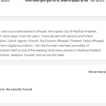
YEE NEWS
नगरीय निकाय चुनाव चुनाव टल गए, आरक्षण पर हाईकोर्ट की रोक - MP NEWS
and a journalist based in Bhopal, the capital city of Madhya Pradesh,
sm since 1994. Over the years, I have served with several prominent
ior), Dainik Jagran (Jhansi), Raj Express (Bhopal), Pradesh Today (Bhopal);
ime in digital journalism. I am the founder member and editor of
shed itself as one of the leading Hindi news portals in Madhya Pradesh,
ndore, Jabalpur, Gwalior, and across the state.
Show more
ror:
No results found