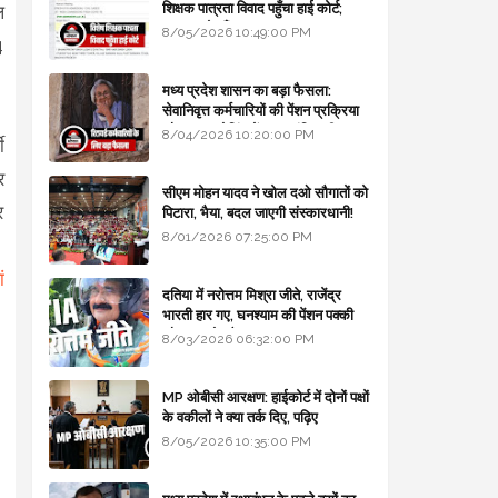
शिक्षक पात्रता विवाद पहुँचा हाई कोर्ट;
ल
सरकार से माँगा जवाब
8/05/2026 10:49:00 PM
4
मध्य प्रदेश शासन का बड़ा फैसला:
सेवानिवृत्त कर्मचारियों की पेंशन प्रक्रिया
और बजट कोडिंग में हुए क्रांतिकारी
8/04/2026 10:20:00 PM
ी
बदलाव
र
सीएम मोहन यादव ने खोल दओ सौगातों को
र
पिटारा, भैया, बदल जाएगी संस्कारधानी!
8/01/2026 07:25:00 PM
ं
दतिया में नरोत्तम मिश्रा जीते, राजेंद्र
भारती हार गए, घनश्याम की पेंशन पक्की
और आशुतोष बैक टू...
8/03/2026 06:32:00 PM
MP ओबीसी आरक्षण: हाईकोर्ट में दोनों पक्षों
के वकीलों ने क्या तर्क दिए, पढ़िए
8/05/2026 10:35:00 PM