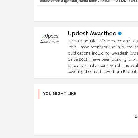
कर्मचारी नेताओं ने भूसा खाया, तबीयत बिगड़ी - GWALIOR EMPLO
Updesh Awasthee
I am a graduate in Commerce and Law, 
India. I have been working in journali
publications, including: Swadesh (Gwal
Since 2012, I have been working full-t
bhopalsamachar.com, which has establi
covering the latest news from Bhopal, I
YOU MIGHT LIKE
Er