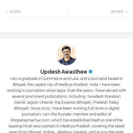
Twi
Wh
OLDER
NEWER
tte
ats
r
app
Updesh Awasthee
I am a graduate in Commerce and Law, and a journalist based in
Bhopal, the capital city of Madhya Pradesh, India. I have been
working in journalism since 1994. Over the years, I have served with
several prominent publications, including: Swadesh (Gwalior),
Dainik Jagran (Jhansi), Raj Express (Bhopal), Pradesh Today
(Bhopal); Since 2012, I have been working full-time in digital
journalism. I am the founder member and editor of
bhopalsamachar.com, which has established itself as one of the
leading Hindi news portals in Madhya Pradesh, covering the latest
news from Bhopal, Indore, Jabalpur, Gwalior, and across the state.