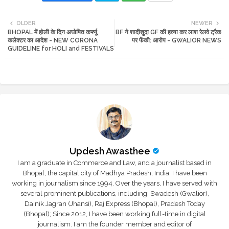
Twi
Wh
OLDER
NEWER
BHOPAL में होली के दिन अघोषित कर्फ्यू,
BF ने शादीशुदा GF की हत्या कर लाश रेलवे ट्रैक
tte
ats
कलेक्टर का आदेश - NEW CORONA
पर फेंकी: आरोप - GWALIOR NEWS
GUIDELINE for HOLI and FESTIVALS
r
app
Updesh Awasthee
I am a graduate in Commerce and Law, and a journalist based in
Bhopal, the capital city of Madhya Pradesh, India. I have been
working in journalism since 1994. Over the years, I have served with
several prominent publications, including: Swadesh (Gwalior),
Dainik Jagran (Jhansi), Raj Express (Bhopal), Pradesh Today
(Bhopal); Since 2012, I have been working full-time in digital
journalism. I am the founder member and editor of