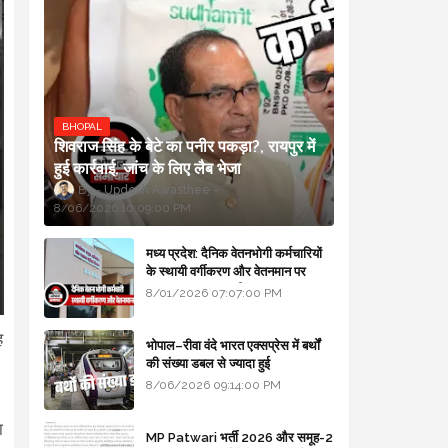
BHOPAL
शिवराज सिंह के बेटे का पनीर पकड़ा?, रायपुर में
हुई कार्रवाई, जांच के लिए लैब भेजा
Updesh Awasthee
8/06/2026 10:09:00 PM
मध्य प्रदेश: दैनिक वेतनभोगी कर्मचारियों
के स्थायी वर्गीकरण और वेतनमान पर
सरकार का बड़ा स्पष्टीकरण
8/01/2026 07:07:00 PM
ह
भोपाल–रीवा वंदे भारत एक्सप्रेस में बर्थों
की संख्या डबल से ज्यादा हुई
8/06/2026 09:14:00 PM
ा
MP Patwari भर्ती 2026 और समूह-2