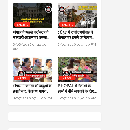
BHOPAL
BHOPAL
भोपाल के पहले कलेक्टर ने
1857 में रानी लक्ष्मीबाई ने
सरकारी आवास पर कब्जा
भोपाल पर हमले का ऐलान
कर लिया था, हाई कोर्ट में
कर दिया था, बेगम ने रानी को
8/08/2026 09:42:00
8/07/2026 10:19:00 PM
हुआ खुलासा
मारने सैनिक भेजे थे
AM
BHOPAL
BHOPAL
भोपाल में जनता को बाबुओं के
BHOPAL में नेताओं के
हवाले कर, नेतागण भाषण
हाथों में पौधे लगवाने के लिए,
बाजी करते रहे: मुख्यमंत्री
700 हरे भरे पेड़ कटवा दिए
8/07/2026 07:56:00 PM
8/07/2026 11:30:00 AM
जन विश्वास अभियान