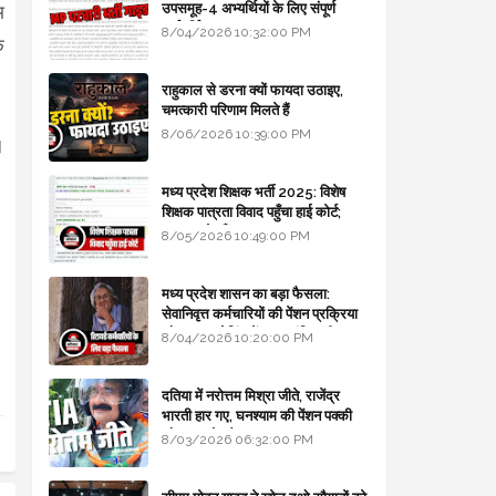
उपसमूह-4 अभ्यर्थियों के लिए संपूर्ण
म
मार्गदर्शिका
8/04/2026 10:32:00 PM
े
राहुकाल से डरना क्यों फायदा उठाइए,
चमत्कारी परिणाम मिलते हैं
8/06/2026 10:39:00 PM
।
मध्य प्रदेश शिक्षक भर्ती 2025: विशेष
शिक्षक पात्रता विवाद पहुँचा हाई कोर्ट;
सरकार से माँगा जवाब
8/05/2026 10:49:00 PM
मध्य प्रदेश शासन का बड़ा फैसला:
सेवानिवृत्त कर्मचारियों की पेंशन प्रक्रिया
और बजट कोडिंग में हुए क्रांतिकारी
8/04/2026 10:20:00 PM
बदलाव
दतिया में नरोत्तम मिश्रा जीते, राजेंद्र
भारती हार गए, घनश्याम की पेंशन पक्की
और आशुतोष बैक टू...
8/03/2026 06:32:00 PM