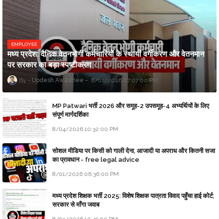
EMPLOYEE
मध्य प्रदेश: दैनिक वेतनभोगी कर्मचारियों के स्थायी वर्गीकरण और वेतनमान
पर सरकार का बड़ा स्पष्टीकरण
Updesh Awasthee
8/01/2026 07:07:00 PM
MP Patwari भर्ती 2026 और समूह-2 उपसमूह-4 अभ्यर्थियों के लिए
संपूर्ण मार्गदर्शिका
8/04/2026 10:32:00 PM
सोशल मीडिया पर किसी को गाली देना, आजादी या अपराध और कितनी सजा
का प्रावधान - free legal advice
8/01/2026 06:36:00 PM
मध्य प्रदेश शिक्षक भर्ती 2025: विशेष शिक्षक पात्रता विवाद पहुँचा हाई कोर्ट;
सरकार से माँगा जवाब