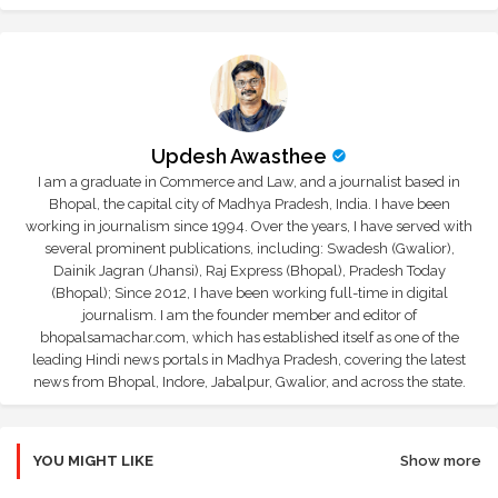
Updesh Awasthee
I am a graduate in Commerce and Law, and a journalist based in
Bhopal, the capital city of Madhya Pradesh, India. I have been
working in journalism since 1994. Over the years, I have served with
several prominent publications, including: Swadesh (Gwalior),
Dainik Jagran (Jhansi), Raj Express (Bhopal), Pradesh Today
(Bhopal); Since 2012, I have been working full-time in digital
journalism. I am the founder member and editor of
bhopalsamachar.com, which has established itself as one of the
leading Hindi news portals in Madhya Pradesh, covering the latest
news from Bhopal, Indore, Jabalpur, Gwalior, and across the state.
YOU MIGHT LIKE
Show more