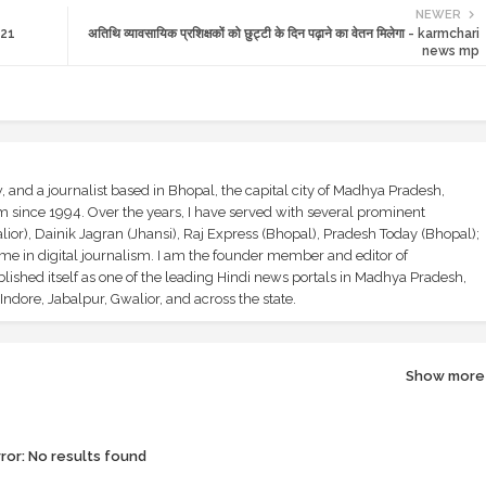
NEWER
021
अतिथि व्यावसायिक प्रशिक्षकों को छुट्टी के दिन पढ़ाने का वेतन मिलेगा - karmchari
news mp
and a journalist based in Bhopal, the capital city of Madhya Pradesh,
sm since 1994. Over the years, I have served with several prominent
ior), Dainik Jagran (Jhansi), Raj Express (Bhopal), Pradesh Today (Bhopal);
ime in digital journalism. I am the founder member and editor of
shed itself as one of the leading Hindi news portals in Madhya Pradesh,
ndore, Jabalpur, Gwalior, and across the state.
Show more
ror:
No results found