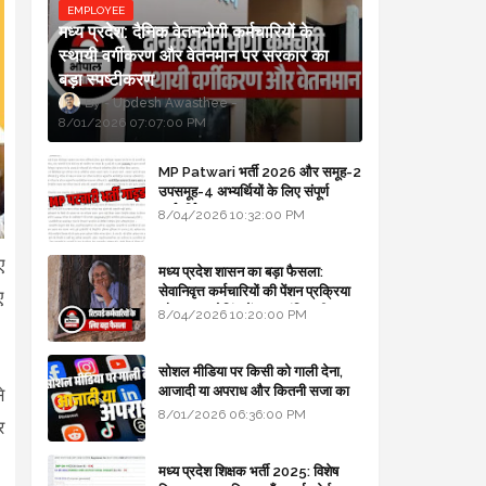
EMPLOYEE
मध्य प्रदेश: दैनिक वेतनभोगी कर्मचारियों के
स्थायी वर्गीकरण और वेतनमान पर सरकार का
बड़ा स्पष्टीकरण
Updesh Awasthee
8/01/2026 07:07:00 PM
MP Patwari भर्ती 2026 और समूह-2
उपसमूह-4 अभ्यर्थियों के लिए संपूर्ण
मार्गदर्शिका
8/04/2026 10:32:00 PM
ए
मध्य प्रदेश शासन का बड़ा फैसला:
सेवानिवृत्त कर्मचारियों की पेंशन प्रक्रिया
ए
और बजट कोडिंग में हुए क्रांतिकारी
8/04/2026 10:20:00 PM
बदलाव
सोशल मीडिया पर किसी को गाली देना,
आजादी या अपराध और कितनी सजा का
े
प्रावधान - free legal advice
8/01/2026 06:36:00 PM
र
मध्य प्रदेश शिक्षक भर्ती 2025: विशेष