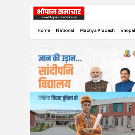
Home
National
Madhya Pradesh
Bhopa