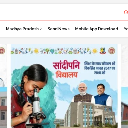
l
Madhya Pradesh 2
Send News
Mobile App Download
Y