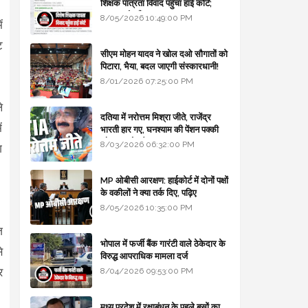
शिक्षक पात्रता विवाद पहुँचा हाई कोर्ट;
सरकार से माँगा जवाब
8/05/2026 10:49:00 PM
ं
ट
सीएम मोहन यादव ने खोल दओ सौगातों को
पिटारा, भैया, बदल जाएगी संस्कारधानी!
8/01/2026 07:25:00 PM
े
दतिया में नरोत्तम मिश्रा जीते, राजेंद्र
ं
भारती हार गए, घनश्याम की पेंशन पक्की
और आशुतोष बैक टू...
8/03/2026 06:32:00 PM
ग
MP ओबीसी आरक्षण: हाईकोर्ट में दोनों पक्षों
के वकीलों ने क्या तर्क दिए, पढ़िए
8/05/2026 10:35:00 PM
ज
भोपाल में फर्जी बैंक गारंटी वाले ठेकेदार के
े
विरुद्ध आपराधिक मामला दर्ज
र
8/04/2026 09:53:00 PM
मध्य प्रदेश में रक्षाबंधन के पहले बसों का