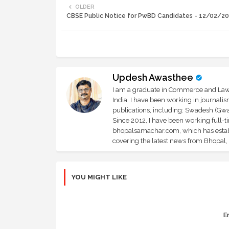
OLDER
CBSE Public Notice for PwBD Candidates - 12/02/2
Updesh Awasthee
I am a graduate in Commerce and Law, 
India. I have been working in journali
publications, including: Swadesh (Gwal
Since 2012, I have been working full-t
bhopalsamachar.com, which has establi
covering the latest news from Bhopal, I
YOU MIGHT LIKE
Er