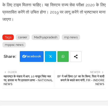
के लिए टाइम मिलना चाहिए। यह सिस्टम राज्य सेवा परीक्षा 2020 के लिए
प्रस्तावित करेंगे तो उचित होगा। 2019 पर लागू करेंगे तो भ्रष्टाचार माना
जाएगा।
Tags
career
Madhyapradesh
mp news
mppsc news
Facebook
Twi
Wh
OLDER
NEWER
महाराष्ट्र के भंडारा में आग, 10 मासूम जिंदा जल
BF ने धर्म छिपा GF का रेप किया, पिता ने शादी
tte
ats
गए, हादसा या गैर इरादतन हत्या - NATIONAL
कराने के बदले कार मांगी, FIR - INDORE
NEWS
NEWS
r
app