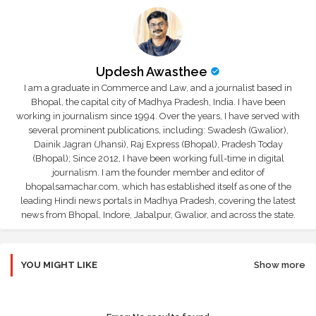
Updesh Awasthee
I am a graduate in Commerce and Law, and a journalist based in
Bhopal, the capital city of Madhya Pradesh, India. I have been
working in journalism since 1994. Over the years, I have served with
several prominent publications, including: Swadesh (Gwalior),
Dainik Jagran (Jhansi), Raj Express (Bhopal), Pradesh Today
(Bhopal); Since 2012, I have been working full-time in digital
journalism. I am the founder member and editor of
bhopalsamachar.com, which has established itself as one of the
leading Hindi news portals in Madhya Pradesh, covering the latest
news from Bhopal, Indore, Jabalpur, Gwalior, and across the state.
YOU MIGHT LIKE
Show more