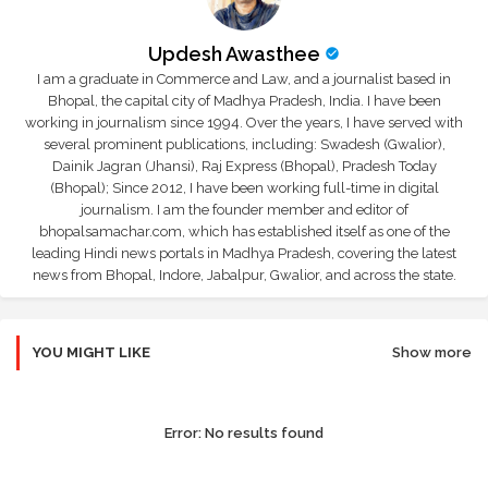
Updesh Awasthee
I am a graduate in Commerce and Law, and a journalist based in
Bhopal, the capital city of Madhya Pradesh, India. I have been
working in journalism since 1994. Over the years, I have served with
several prominent publications, including: Swadesh (Gwalior),
Dainik Jagran (Jhansi), Raj Express (Bhopal), Pradesh Today
(Bhopal); Since 2012, I have been working full-time in digital
journalism. I am the founder member and editor of
bhopalsamachar.com, which has established itself as one of the
leading Hindi news portals in Madhya Pradesh, covering the latest
news from Bhopal, Indore, Jabalpur, Gwalior, and across the state.
YOU MIGHT LIKE
Show more
Error:
No results found