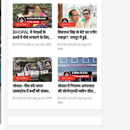
BHOPAL
BHOPAL
BHOPAL में नेताओं के
शिवराज सिंह के बेटे का पनीर
हाथों में पौधे लगवाने के लिए,
पकड़ा?, रायपुर में हुई
700 हरे भरे पेड़ कटवा दिए
कार्रवाई, जांच के लिए लैब
8/07/2026 11:30:00 AM
8/06/2026 10:09:00
भेजा
PM
BHOPAL
BHOPAL
भोपाल–रीवा वंदे भारत
भोपाल में निरामय अस्पताल
एक्सप्रेस में बर्थों की संख्या
की सोनोग्राफी मशीन सील,
डबल से ज्यादा हुई
सीएमएचओ ने की कार्यवाही
8/06/2026 09:14:00 PM
8/06/2026 09:03:00
PM