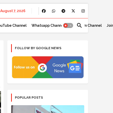
August 7, 2026
ouTube Channel
Whatsapp Channel
Telegram Channel
Joi
FOLLOW BY GOOGLE NEWS
POPULAR POSTS