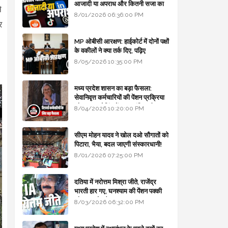
आजादी या अपराध और कितनी सजा का
े
प्रावधान - free legal advice
8/01/2026 06:36:00 PM
र
MP ओबीसी आरक्षण: हाईकोर्ट में दोनों पक्षों
के वकीलों ने क्या तर्क दिए, पढ़िए
8/05/2026 10:35:00 PM
मध्य प्रदेश शासन का बड़ा फैसला:
सेवानिवृत्त कर्मचारियों की पेंशन प्रक्रिया
और बजट कोडिंग में हुए क्रांतिकारी
8/04/2026 10:20:00 PM
बदलाव
सीएम मोहन यादव ने खोल दओ सौगातों को
पिटारा, भैया, बदल जाएगी संस्कारधानी!
8/01/2026 07:25:00 PM
दतिया में नरोत्तम मिश्रा जीते, राजेंद्र
भारती हार गए, घनश्याम की पेंशन पक्की
और आशुतोष बैक टू...
8/03/2026 06:32:00 PM