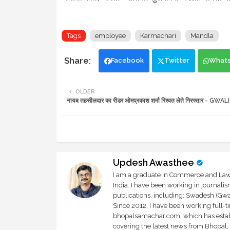
Tags
employee
Karmachari
Mandla
Facebook
Twitter
What
OLDER
नायब तहसीलदार का रीडर ओमप्रकाश शर्मा रिश्वत लेते गिरफ्तार - G
Updesh Awasthee
I am a graduate in Commerce and Law, 
India. I have been working in journali
publications, including: Swadesh (Gwal
Since 2012, I have been working full-t
bhopalsamachar.com, which has establi
covering the latest news from Bhopal, I