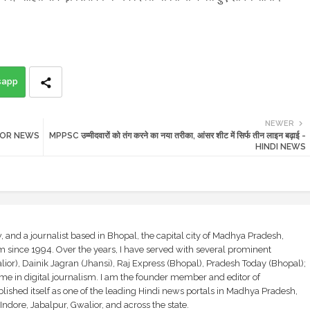
sapp
NEWER
WALIOR NEWS
MPPSC उम्मीदवारों को तंग करने का नया तरीका, आंसर शीट में सिर्फ तीन लाइन बढ़ाई -
HINDI NEWS
and a journalist based in Bhopal, the capital city of Madhya Pradesh,
sm since 1994. Over the years, I have served with several prominent
ior), Dainik Jagran (Jhansi), Raj Express (Bhopal), Pradesh Today (Bhopal);
ime in digital journalism. I am the founder member and editor of
shed itself as one of the leading Hindi news portals in Madhya Pradesh,
ndore, Jabalpur, Gwalior, and across the state.