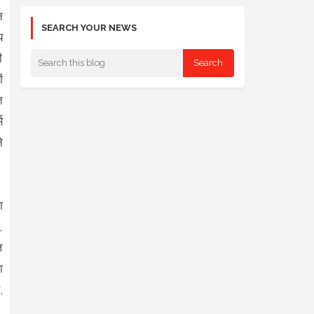
न
SEARCH YOUR NEWS
य
ी
ं
त
स
े
ा
,
ल
ा
,