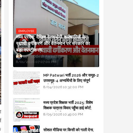
EMPLOYEE
मध्य प्रदेश: दैनिक वेतनभोगी कर्मचारियों के
स्थायी वर्गीकरण और वेतनमान पर सरकार का
बड़ा स्पष्टीकरण
Updesh Awasthee
8/01/2026 07:07:00 PM
MP Patwari भर्ती 2026 और समूह-2
उपसमूह-4 अभ्यर्थियों के लिए संपूर्ण
मार्गदर्शिका
8/04/2026 10:32:00 PM
मध्य प्रदेश शिक्षक भर्ती 2025: विशेष
शिक्षक पात्रता विवाद पहुँचा हाई कोर्ट;
ा
सरकार से माँगा जवाब
8/05/2026 10:49:00 PM
ं
क
सोशल मीडिया पर किसी को गाली देना,