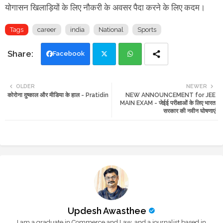
योगासन खिलाड़ियों के लिए नौकरी के अवसर पैदा करने के लिए कदम।
Tags
career
india
National
Sports
Facebook
Twi
Wh
OLDER
NEWER
कोरोना दुष्काल और मीडिया के हाल - Pratidin
NEW ANNOUNCEMENT for JEE
tte
ats
MAIN EXAM - जेईई परीक्षाओं के लिए भारत
सरकार की नवीन घोषणाएं
r
app
Updesh Awasthee
I am a graduate in Commerce and Law, and a journalist based in