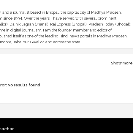
and a journalist based in Bhopal, the capital city of Madhya Pradesh,
sm since 1994. Over the years, I have served with several prominent
ior), Dainik Jagran (Jhansi), Raj Express (Bhopal), Pradesh Today (Bhopal);
ime in digital journalism. I am the founder member and editor of
shed itself as one of the leading Hindi news portals in Madhya Pradesh,
ndore, Jabalpur, Gwalior, and across the state.
Show more
ror:
No results found
machar