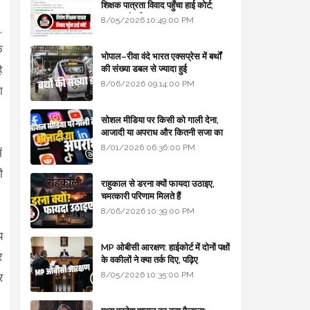
शिक्षक पात्रता विवाद पहुँचा हाई कोर्ट;
सरकार से माँगा जवाब
8/05/2026 10:49:00 PM
,
े
भोपाल–रीवा वंदे भारत एक्सप्रेस में बर्थों
ै
की संख्या डबल से ज्यादा हुई
8/06/2026 09:14:00 PM
ा
सोशल मीडिया पर किसी को गाली देना,
आजादी या अपराध और कितनी सजा का
प्रावधान - free legal advice
8/01/2026 06:36:00 PM
ं
ी
राहुकाल से डरना क्यों फायदा उठाइए,
चमत्कारी परिणाम मिलते हैं
8/06/2026 10:39:00 PM
य
MP ओबीसी आरक्षण: हाईकोर्ट में दोनों पक्षों
र
के वकीलों ने क्या तर्क दिए, पढ़िए
8/05/2026 10:35:00 PM
र