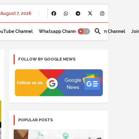
August 7, 2026
ouTube Channel
Whatsapp Channel
Telegram Channel
Joi
FOLLOW BY GOOGLE NEWS
POPULAR POSTS