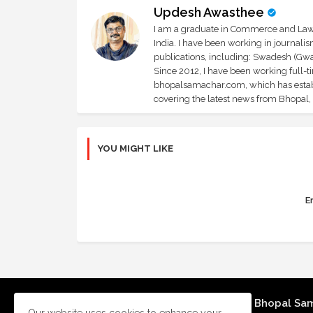
Updesh Awasthee
I am a graduate in Commerce and Law, 
India. I have been working in journali
publications, including: Swadesh (Gwal
Since 2012, I have been working full-t
bhopalsamachar.com, which has establi
covering the latest news from Bhopal, I
YOU MIGHT LIKE
Er
Bhopal Sa