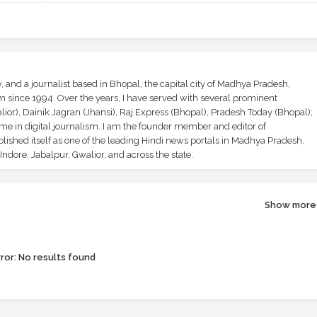
and a journalist based in Bhopal, the capital city of Madhya Pradesh,
sm since 1994. Over the years, I have served with several prominent
ior), Dainik Jagran (Jhansi), Raj Express (Bhopal), Pradesh Today (Bhopal);
ime in digital journalism. I am the founder member and editor of
shed itself as one of the leading Hindi news portals in Madhya Pradesh,
ndore, Jabalpur, Gwalior, and across the state.
Show more
ror:
No results found