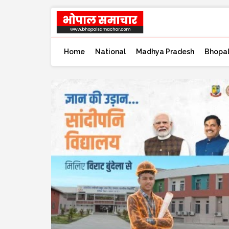
Home
National
Madhya Pradesh
Bhopa