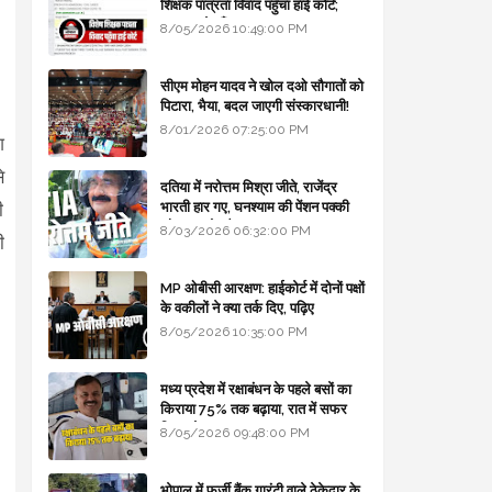
शिक्षक पात्रता विवाद पहुँचा हाई कोर्ट;
सरकार से माँगा जवाब
8/05/2026 10:49:00 PM
सीएम मोहन यादव ने खोल दओ सौगातों को
पिटारा, भैया, बदल जाएगी संस्कारधानी!
8/01/2026 07:25:00 PM
श
े
दतिया में नरोत्तम मिश्रा जीते, राजेंद्र
भारती हार गए, घनश्याम की पेंशन पक्की
ी
और आशुतोष बैक टू...
8/03/2026 06:32:00 PM
ी
MP ओबीसी आरक्षण: हाईकोर्ट में दोनों पक्षों
के वकीलों ने क्या तर्क दिए, पढ़िए
8/05/2026 10:35:00 PM
मध्य प्रदेश में रक्षाबंधन के पहले बसों का
किराया 75% तक बढ़ाया, रात में सफर
किया तो 10% एक्स्ट्रा
8/05/2026 09:48:00 PM
भोपाल में फर्जी बैंक गारंटी वाले ठेकेदार के