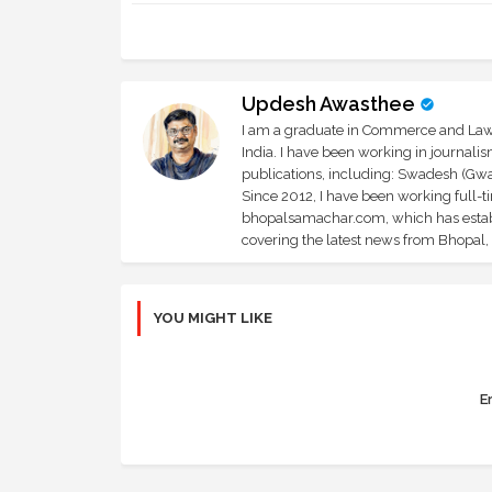
Updesh Awasthee
I am a graduate in Commerce and Law, 
India. I have been working in journali
publications, including: Swadesh (Gwal
Since 2012, I have been working full-t
bhopalsamachar.com, which has establi
covering the latest news from Bhopal, I
YOU MIGHT LIKE
Er