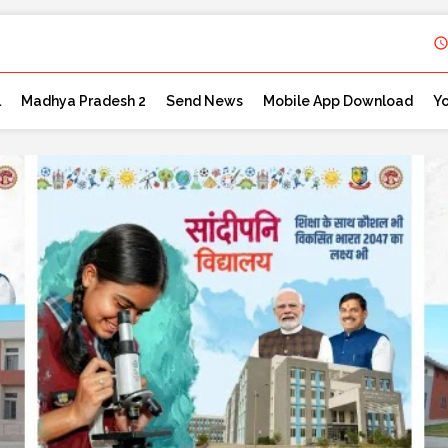
l
Madhya Pradesh 2
Send News
Mobile App Download
Y