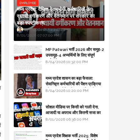
EMPLOYEE
मध्य प्रदेश: दैनिक वेतनभोगी कर्मचारियों के
स्थायी वर्गीकरण और वेतनमान पर सरकार का
बड़ा स्पष्टीकरण
Updesh Awasthee
8/01/2026 07:07:00 PM
MP Patwari भर्ती 2026 और समूह-2
उपसमूह-4 अभ्यर्थियों के लिए संपूर्ण
मार्गदर्शिका
8/04/2026 10:32:00 PM
मध्य प्रदेश शासन का बड़ा फैसला:
सेवानिवृत्त कर्मचारियों की पेंशन प्रक्रिया
े
और बजट कोडिंग में हुए क्रांतिकारी
8/04/2026 10:20:00 PM
बदलाव
सोशल मीडिया पर किसी को गाली देना,
आजादी या अपराध और कितनी सजा का
ा
प्रावधान - free legal advice
8/01/2026 06:36:00 PM
ं
ं
मध्य प्रदेश शिक्षक भर्ती 2025: विशेष