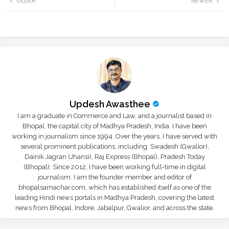
OLDER
NEWER
tte
ats
r
app
Updesh Awasthee
I am a graduate in Commerce and Law, and a journalist based in
Bhopal, the capital city of Madhya Pradesh, India. I have been
working in journalism since 1994. Over the years, I have served with
several prominent publications, including: Swadesh (Gwalior),
Dainik Jagran (Jhansi), Raj Express (Bhopal), Pradesh Today
(Bhopal); Since 2012, I have been working full-time in digital
journalism. I am the founder member and editor of
bhopalsamachar.com, which has established itself as one of the
leading Hindi news portals in Madhya Pradesh, covering the latest
news from Bhopal, Indore, Jabalpur, Gwalior, and across the state.