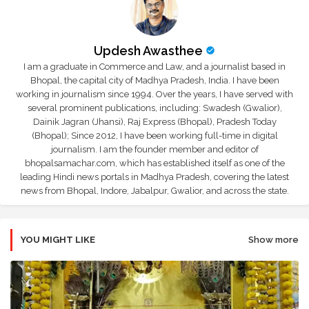
Updesh Awasthee
I am a graduate in Commerce and Law, and a journalist based in
Bhopal, the capital city of Madhya Pradesh, India. I have been
working in journalism since 1994. Over the years, I have served with
several prominent publications, including: Swadesh (Gwalior),
Dainik Jagran (Jhansi), Raj Express (Bhopal), Pradesh Today
(Bhopal); Since 2012, I have been working full-time in digital
journalism. I am the founder member and editor of
bhopalsamachar.com, which has established itself as one of the
leading Hindi news portals in Madhya Pradesh, covering the latest
news from Bhopal, Indore, Jabalpur, Gwalior, and across the state.
YOU MIGHT LIKE
Show more