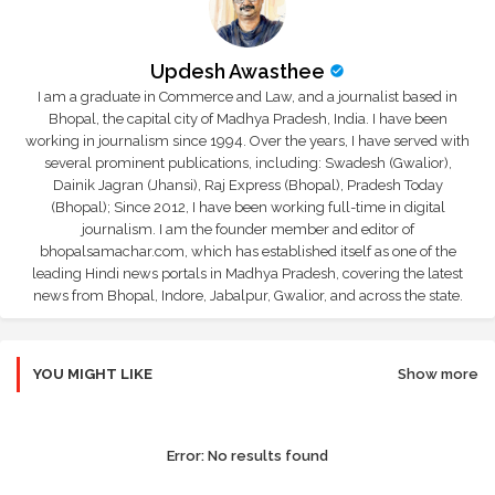
Updesh Awasthee
I am a graduate in Commerce and Law, and a journalist based in
Bhopal, the capital city of Madhya Pradesh, India. I have been
working in journalism since 1994. Over the years, I have served with
several prominent publications, including: Swadesh (Gwalior),
Dainik Jagran (Jhansi), Raj Express (Bhopal), Pradesh Today
(Bhopal); Since 2012, I have been working full-time in digital
journalism. I am the founder member and editor of
bhopalsamachar.com, which has established itself as one of the
leading Hindi news portals in Madhya Pradesh, covering the latest
news from Bhopal, Indore, Jabalpur, Gwalior, and across the state.
YOU MIGHT LIKE
Show more
Error:
No results found