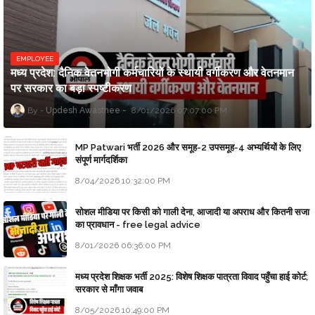
EMPLOYEE
मध्य प्रदेश: दैनिक वेतनभोगी कर्मचारियों के स्थायी वर्गीकरण और वेतनमान
पर सरकार का बड़ा स्पष्टीकरण
Updesh Awasthee
8/01/2026 07:07:00 PM
MP Patwari भर्ती 2026 और समूह-2 उपसमूह-4 अभ्यर्थियों के लिए
संपूर्ण मार्गदर्शिका
8/04/2026 10:32:00 PM
सोशल मीडिया पर किसी को गाली देना, आजादी या अपराध और कितनी सजा
का प्रावधान - free legal advice
8/01/2026 06:36:00 PM
मध्य प्रदेश शिक्षक भर्ती 2025: विशेष शिक्षक पात्रता विवाद पहुँचा हाई कोर्ट;
सरकार से माँगा जवाब
8/05/2026 10:49:00 PM