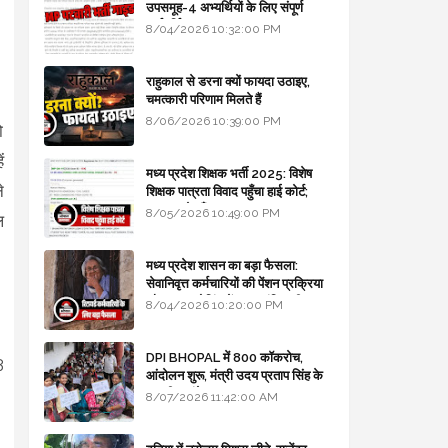
उपसमूह-4 अभ्यर्थियों के लिए संपूर्ण
मार्गदर्शिका
8/04/2026 10:32:00 PM
राहुकाल से डरना क्यों फायदा उठाइए,
चमत्कारी परिणाम मिलते हैं
8/06/2026 10:39:00 PM
ो
ं
मध्य प्रदेश शिक्षक भर्ती 2025: विशेष
े
शिक्षक पात्रता विवाद पहुँचा हाई कोर्ट;
सरकार से माँगा जवाब
8/05/2026 10:49:00 PM
ल
मध्य प्रदेश शासन का बड़ा फैसला:
सेवानिवृत्त कर्मचारियों की पेंशन प्रक्रिया
और बजट कोडिंग में हुए क्रांतिकारी
8/04/2026 10:20:00 PM
बदलाव
DPI BHOPAL में 800 कॉकरोच,
3
आंदोलन शुरू, मंत्री उदय प्रताप सिंह के
घर भी जाएंगे
8/07/2026 11:42:00 AM