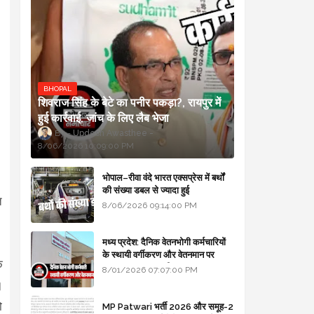
BHOPAL
शिवराज सिंह के बेटे का पनीर पकड़ा?, रायपुर में
हुई कार्रवाई, जांच के लिए लैब भेजा
Updesh Awasthee
8/06/2026 10:09:00 PM
भोपाल–रीवा वंदे भारत एक्सप्रेस में बर्थों
की संख्या डबल से ज्यादा हुई
त
8/06/2026 09:14:00 PM
मध्य प्रदेश: दैनिक वेतनभोगी कर्मचारियों
के स्थायी वर्गीकरण और वेतनमान पर
क
सरकार का बड़ा स्पष्टीकरण
8/01/2026 07:07:00 PM
।
ो
MP Patwari भर्ती 2026 और समूह-2