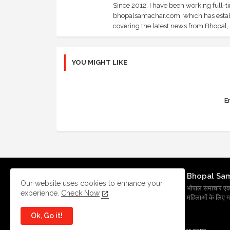
Since 2012, I have been working full-t
bhopalsamachar.com, which has establi
covering the latest news from Bhopal, I
YOU MIGHT LIKE
Er
Bhopal Sa
Our website uses cookies to enhance your
भोपाल समाचार एक प्र
experience.
Check Now
महिलाओं के लिए मह
Ok, Go it!