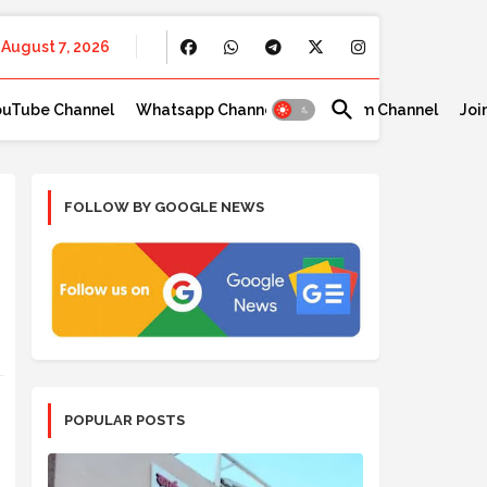
August 7, 2026
ouTube Channel
Whatsapp Channel
Telegram Channel
Joi
FOLLOW BY GOOGLE NEWS
POPULAR POSTS