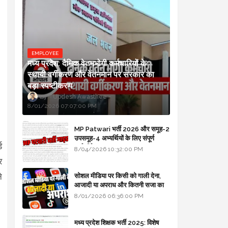
EMPLOYEE
मध्य प्रदेश: दैनिक वेतनभोगी कर्मचारियों के
स्थायी वर्गीकरण और वेतनमान पर सरकार का
बड़ा स्पष्टीकरण
Updesh Awasthee
8/01/2026 07:07:00 PM
MP Patwari भर्ती 2026 और समूह-2
उपसमूह-4 अभ्यर्थियों के लिए संपूर्ण
ड
मार्गदर्शिका
8/04/2026 10:32:00 PM
र
े
सोशल मीडिया पर किसी को गाली देना,
आजादी या अपराध और कितनी सजा का
प्रावधान - free legal advice
8/01/2026 06:36:00 PM
मध्य प्रदेश शिक्षक भर्ती 2025: विशेष