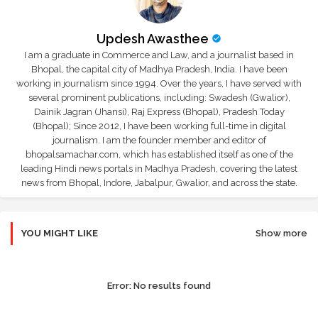
Updesh Awasthee
I am a graduate in Commerce and Law, and a journalist based in
Bhopal, the capital city of Madhya Pradesh, India. I have been
working in journalism since 1994. Over the years, I have served with
several prominent publications, including: Swadesh (Gwalior),
Dainik Jagran (Jhansi), Raj Express (Bhopal), Pradesh Today
(Bhopal); Since 2012, I have been working full-time in digital
journalism. I am the founder member and editor of
bhopalsamachar.com, which has established itself as one of the
leading Hindi news portals in Madhya Pradesh, covering the latest
news from Bhopal, Indore, Jabalpur, Gwalior, and across the state.
YOU MIGHT LIKE
Show more
Error:
No results found