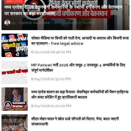
EMPLOYEE
मध्य प्रदेश: दैनिक वेतनभोगी कर्मचारियों के स्थायी वर्गीकरण और वेतनमान
पर सरकार का बड़ा स्पष्टीकरण
Updesh Awasthee
8/01/2026 07:07:00 PM
सोशल मीडिया पर किसी को गाली देना, आजादी या अपराध और कितनी सजा
का प्रावधान - free legal advice
8/01/2026 06:36:00 PM
MP Patwari भर्ती 2026 और समूह-2 उपसमूह-4 अभ्यर्थियों के लिए
संपूर्ण मार्गदर्शिका
8/04/2026 10:32:00 PM
मध्य प्रदेश शासन का बड़ा फैसला: सेवानिवृत्त कर्मचारियों की पेंशन प्रक्रिया
और बजट कोडिंग में हुए क्रांतिकारी बदलाव
8/04/2026 10:20:00 PM
सीएम मोहन यादव ने खोल दओ सौगातों को पिटारा, भैया, बदल जाएगी
संस्कारधानी!