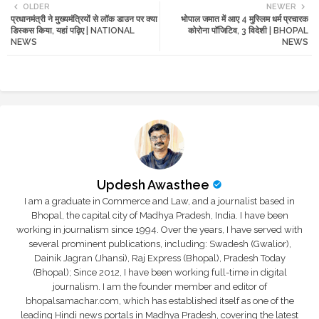
OLDER
NEWER
प्रधानमंत्री ने मुख्यमंत्रियों से लॉक डाउन पर क्या
भोपाल जमात में आए 4 मुस्लिम धर्म प्रचारक
tte
ats
डिस्कस किया, यहां पढ़िए | NATIONAL
कोरोना पॉजिटिव, 3 विदेशी | BHOPAL
NEWS
NEWS
r
app
Updesh Awasthee
I am a graduate in Commerce and Law, and a journalist based in
Bhopal, the capital city of Madhya Pradesh, India. I have been
working in journalism since 1994. Over the years, I have served with
several prominent publications, including: Swadesh (Gwalior),
Dainik Jagran (Jhansi), Raj Express (Bhopal), Pradesh Today
(Bhopal); Since 2012, I have been working full-time in digital
journalism. I am the founder member and editor of
bhopalsamachar.com, which has established itself as one of the
leading Hindi news portals in Madhya Pradesh, covering the latest