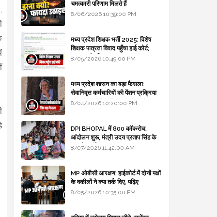
चमत्कारी परिणाम मिलते हैं
,
8/06/2026 10:39:00 PM
ी
क
मध्य प्रदेश शिक्षक भर्ती 2025: विशेष
शिक्षक पात्रता विवाद पहुँचा हाई कोर्ट;
ं
सरकार से माँगा जवाब
8/05/2026 10:49:00 PM
ं
मध्य प्रदेश शासन का बड़ा फैसला:
सेवानिवृत्त कर्मचारियों की पेंशन प्रक्रिया
और बजट कोडिंग में हुए क्रांतिकारी
8/04/2026 10:20:00 PM
ी
बदलाव
े
DPI BHOPAL में 800 कॉकरोच,
आंदोलन शुरू, मंत्री उदय प्रताप सिंह के
घर भी जाएंगे
8/07/2026 11:42:00 AM
MP ओबीसी आरक्षण: हाईकोर्ट में दोनों पक्षों
के वकीलों ने क्या तर्क दिए, पढ़िए
8/05/2026 10:35:00 PM