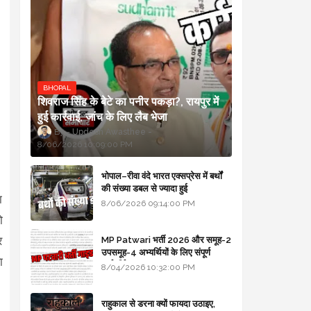
BHOPAL
शिवराज सिंह के बेटे का पनीर पकड़ा?, रायपुर में
हुई कार्रवाई, जांच के लिए लैब भेजा
Updesh Awasthee
8/06/2026 10:09:00 PM
भोपाल–रीवा वंदे भारत एक्सप्रेस में बर्थों
की संख्या डबल से ज्यादा हुई
ा
8/06/2026 09:14:00 PM
ो
र
MP Patwari भर्ती 2026 और समूह-2
उपसमूह-4 अभ्यर्थियों के लिए संपूर्ण
ा
मार्गदर्शिका
8/04/2026 10:32:00 PM
राहुकाल से डरना क्यों फायदा उठाइए,