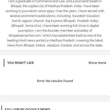
I am a graduate in Commerce and Law, and a journalist based in
Bhopal, the capital city of Madhya Pradesh, India. I have been
working in journalism since 1994. Over the years, I have served with
several prominent publications, including: Swadesh (Gwalior),
Dainik Jagran (Jhansi), Raj Express (Bhopal), Pradesh Today
(Bhopal); Since 2012, I have been working full-time in digital
journalism. I am the founder member and editor of
bhopalsamachar.com, which has established itself as one of the
leading Hindi news portals in Madhya Pradesh, covering the latest
news from Bhopal, Indore, Jabalpur, Gwalior, and across the state.
YOU MIGHT LIKE
Show more
Error:
No results found
FOLLOW BY GOOGLE NEWS