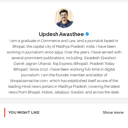
Updesh Awasthee
I am a graduate in Commerce and Law, and a journalist based in
Bhopal, the capital city of Madhya Pradesh, India. I have been
working in journalism since 1994. Over the years, I have served with
several prominent publications, including: Swadesh (Gwalior),
Dainik Jagran (Jhansi), Raj Express (Bhopal), Pradesh Today
(Bhopal); Since 2012, I have been working full-time in digital
journalism. I am the founder member and editor of
bhopalsamachar.com, which has established itself as one of the
leading Hindi news portals in Madhya Pradesh, covering the latest
news from Bhopal, Indore, Jabalpur, Gwalior, and across the state.
YOU MIGHT LIKE
Show more