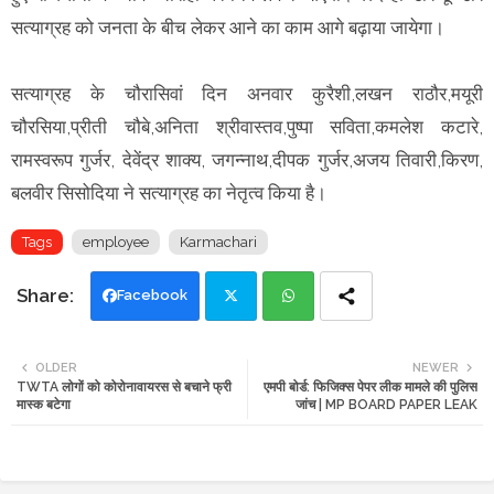
सत्याग्रह को जनता के बीच लेकर आने का काम आगे बढ़ाया जायेगा।
सत्याग्रह के चौरासिवां दिन अनवार कुरैशी,लखन राठौर,मयूरी
चौरसिया,प्रीती चौबे,अनिता श्रीवास्तव,पुष्पा सविता,कमलेश कटारे,
रामस्वरूप गुर्जर, देवेंद्र शाक्य, जगन्नाथ,दीपक गुर्जर,अजय तिवारी,किरण,
बलवीर सिसोदिया ने सत्याग्रह का नेतृत्व किया है।
Tags
employee
Karmachari
Facebook
Twi
Wh
OLDER
NEWER
TWTA लोगों को कोरोनावायरस से बचाने फ्री
एमपी बोर्ड: फिजिक्स पेपर लीक मामले की पुलिस
tte
ats
मास्क बटेगा
जांच | MP BOARD PAPER LEAK
r
app