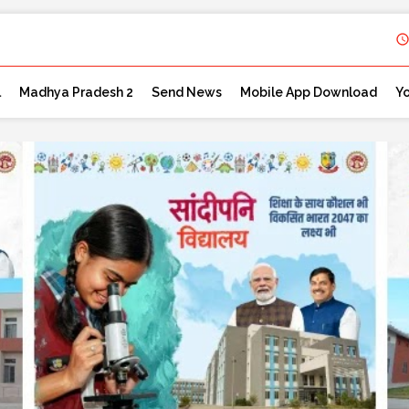
l
Madhya Pradesh 2
Send News
Mobile App Download
Y