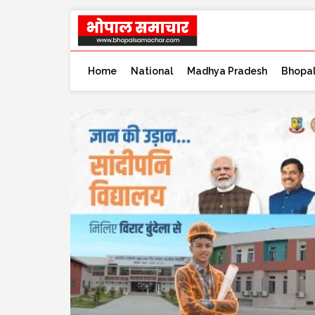
Home
National
Madhya Pradesh
Bhopa