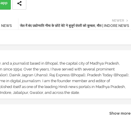
sapp
NEWER
| MP NEWS
जेल में बंद उद्योगपति नीमा के छोटे बेटे ने बुजुर्ग दंपती को कुचला, मौत | INDORE NEWS
and a journalist based in Bhopal, the capital city of Madhya Pradesh,
sm since 1994. Over the years, I have served with several prominent
ior), Dainik Jagran (Jhansi), Raj Express (Bhopal), Pradesh Today (Bhopal);
ime in digital journalism. I am the founder member and editor of
shed itself as one of the leading Hindi news portals in Madhya Pradesh,
ndore, Jabalpur, Gwalior, and across the state.
Show more