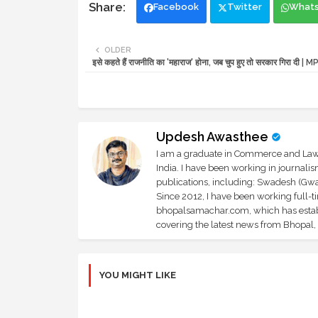
Facebook
Twitter
What
OLDER
इसे कहते हैं राजनीति का 'महाराज' होना, जब चुप हुए तो सरकार गिरा दी 
Updesh Awasthee
I am a graduate in Commerce and Law, 
India. I have been working in journali
publications, including: Swadesh (Gwal
Since 2012, I have been working full-t
bhopalsamachar.com, which has establi
covering the latest news from Bhopal, I
YOU MIGHT LIKE