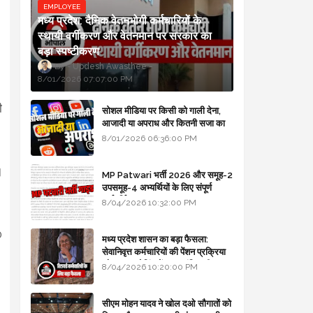
EMPLOYEE
मध्य प्रदेश: दैनिक वेतनभोगी कर्मचारियों के
स्थायी वर्गीकरण और वेतनमान पर सरकार का
बड़ा स्पष्टीकरण
Updesh Awasthee
8/01/2026 07:07:00 PM
ी
सोशल मीडिया पर किसी को गाली देना,
आजादी या अपराध और कितनी सजा का
प्रावधान - free legal advice
8/01/2026 06:36:00 PM
।
MP Patwari भर्ती 2026 और समूह-2
उपसमूह-4 अभ्यर्थियों के लिए संपूर्ण
मार्गदर्शिका
8/04/2026 10:32:00 PM
0
मध्य प्रदेश शासन का बड़ा फैसला:
सेवानिवृत्त कर्मचारियों की पेंशन प्रक्रिया
और बजट कोडिंग में हुए क्रांतिकारी
8/04/2026 10:20:00 PM
बदलाव
सीएम मोहन यादव ने खोल दओ सौगातों को