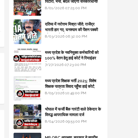
पिटारा, भैया, बदल जाएगी संस्कारधानी!
8/01/2026 07:25:00 PM
दतिया में नरोत्तम मिश्रा जीते, राजेंद्र
भारती हार गए, घनश्याम की पेंशन पक्की
और आशुतोष बैक टू...
8/03/2026 06:32:00 PM
मध्य प्रदेश के नवनियुक्त कर्मचारियों को
100% वेतन हेतु हाई कोर्ट ने रिमाइंडर
लिखा
7/27/2026 07:23:00 PM
मध्य प्रदेश शिक्षक भर्ती 2025: विशेष
शिक्षक पात्रता विवाद पहुँचा हाई कोर्ट;
सरकार से माँगा जवाब
8/05/2026 10:49:00 PM
भोपाल में फर्जी बैंक गारंटी वाले ठेकेदार के
विरुद्ध आपराधिक मामला दर्ज
8/04/2026 09:53:00 PM
MP OBC आरक्षण: सरकार ने सुप्रीम