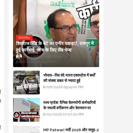
BHOPAL
शिवराज सिंह के बेटे का पनीर पकड़ा?, रायपुर में
हुई कार्रवाई, जांच के लिए लैब भेजा
Updesh Awasthee
8/06/2026 10:09:00 PM
।
भोपाल–रीवा वंदे भारत एक्सप्रेस में बर्थों
की संख्या डबल से ज्यादा हुई
8/06/2026 09:14:00 PM
ं
न
मध्य प्रदेश: दैनिक वेतनभोगी कर्मचारियों
के स्थायी वर्गीकरण और वेतनमान पर
सरकार का बड़ा स्पष्टीकरण
8/01/2026 07:07:00 PM
ं
MP Patwari भर्ती 2026 और समूह-2