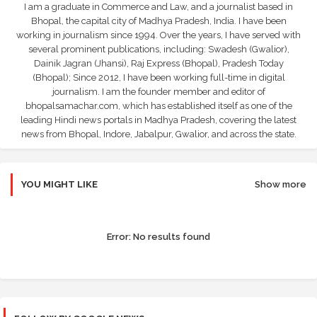
I am a graduate in Commerce and Law, and a journalist based in
Bhopal, the capital city of Madhya Pradesh, India. I have been
working in journalism since 1994. Over the years, I have served with
several prominent publications, including: Swadesh (Gwalior),
Dainik Jagran (Jhansi), Raj Express (Bhopal), Pradesh Today
(Bhopal); Since 2012, I have been working full-time in digital
journalism. I am the founder member and editor of
bhopalsamachar.com, which has established itself as one of the
leading Hindi news portals in Madhya Pradesh, covering the latest
news from Bhopal, Indore, Jabalpur, Gwalior, and across the state.
YOU MIGHT LIKE
Show more
Error:
No results found