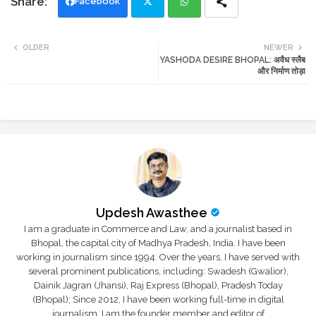
Facebook
Twi
Wh
OLDER
NEWER
YASHODA DESIRE BHOPAL: अवैध स्लैब
tte
ats
और निर्माण तोड़ा
r
app
Updesh Awasthee
I am a graduate in Commerce and Law, and a journalist based in
Bhopal, the capital city of Madhya Pradesh, India. I have been
working in journalism since 1994. Over the years, I have served with
several prominent publications, including: Swadesh (Gwalior),
Dainik Jagran (Jhansi), Raj Express (Bhopal), Pradesh Today
(Bhopal); Since 2012, I have been working full-time in digital
journalism. I am the founder member and editor of