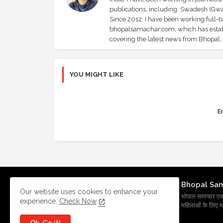
publications, including: Swadesh (Gwal
Since 2012, I have been working full-t
bhopalsamachar.com, which has establi
covering the latest news from Bhopal, I
YOU MIGHT LIKE
Er
Bhopal Sa
Our website uses cookies to enhance your
भोपाल समाचार एक प्र
experience.
Check Now
महिलाओं के लिए मह