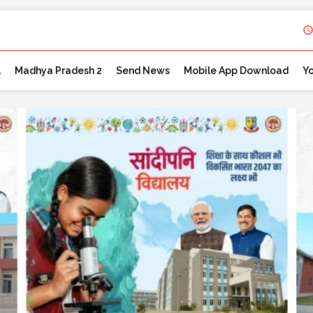
l
Madhya Pradesh 2
Send News
Mobile App Download
Y