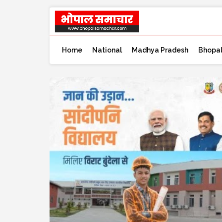
Home
National
Madhya Pradesh
Bhopa