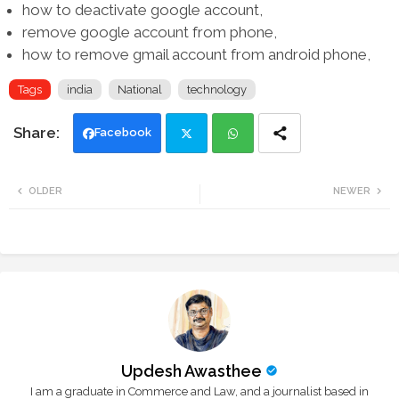
how to deactivate google account,
remove google account from phone,
how to remove gmail account from android phone,
Tags
india
National
technology
Facebook
Twi
Wh
OLDER
NEWER
tte
ats
r
app
Updesh Awasthee
I am a graduate in Commerce and Law, and a journalist based in