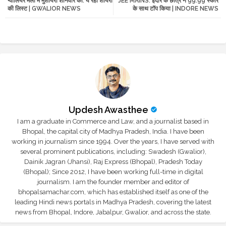
ग्वालियर मेला में मुशायरा शनिवार को: ये रही शायरों
JEE MAINS: इंदौर के छात्र ने 99.99 स्कोर
tte
ats
की लिस्ट | GWALIOR NEWS
के साथ टॉप किया | INDORE NEWS
r
app
Updesh Awasthee
I am a graduate in Commerce and Law, and a journalist based in
Bhopal, the capital city of Madhya Pradesh, India. I have been
working in journalism since 1994. Over the years, I have served with
several prominent publications, including: Swadesh (Gwalior),
Dainik Jagran (Jhansi), Raj Express (Bhopal), Pradesh Today
(Bhopal); Since 2012, I have been working full-time in digital
journalism. I am the founder member and editor of
bhopalsamachar.com, which has established itself as one of the
leading Hindi news portals in Madhya Pradesh, covering the latest
news from Bhopal, Indore, Jabalpur, Gwalior, and across the state.