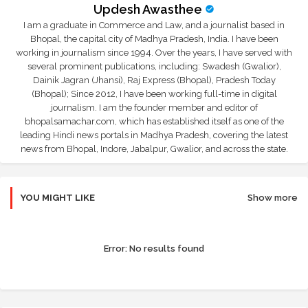
Updesh Awasthee
I am a graduate in Commerce and Law, and a journalist based in
Bhopal, the capital city of Madhya Pradesh, India. I have been
working in journalism since 1994. Over the years, I have served with
several prominent publications, including: Swadesh (Gwalior),
Dainik Jagran (Jhansi), Raj Express (Bhopal), Pradesh Today
(Bhopal); Since 2012, I have been working full-time in digital
journalism. I am the founder member and editor of
bhopalsamachar.com, which has established itself as one of the
leading Hindi news portals in Madhya Pradesh, covering the latest
news from Bhopal, Indore, Jabalpur, Gwalior, and across the state.
YOU MIGHT LIKE
Show more
Error:
No results found