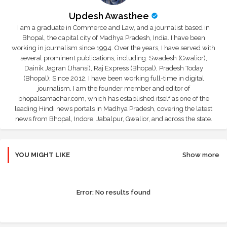
Updesh Awasthee
I am a graduate in Commerce and Law, and a journalist based in
Bhopal, the capital city of Madhya Pradesh, India. I have been
working in journalism since 1994. Over the years, I have served with
several prominent publications, including: Swadesh (Gwalior),
Dainik Jagran (Jhansi), Raj Express (Bhopal), Pradesh Today
(Bhopal); Since 2012, I have been working full-time in digital
journalism. I am the founder member and editor of
bhopalsamachar.com, which has established itself as one of the
leading Hindi news portals in Madhya Pradesh, covering the latest
news from Bhopal, Indore, Jabalpur, Gwalior, and across the state.
YOU MIGHT LIKE
Show more
Error:
No results found