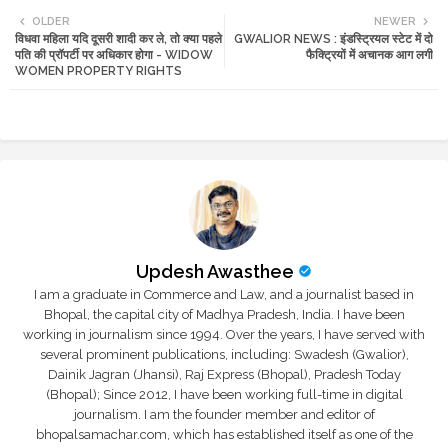
OLDER
NEWER
विधवा महिला यदि दूसरी शादी कर ले, तो क्या पहले
GWALIOR NEWS : इंडस्ट्रियल स्टेट में दो
tte
ats
पति की प्रॉपर्टी पर अधिकार होगा - WIDOW
फैक्ट्रियों में अचानक आग लगी
WOMEN PROPERTY RIGHTS
r
app
Updesh Awasthee
I am a graduate in Commerce and Law, and a journalist based in
Bhopal, the capital city of Madhya Pradesh, India. I have been
working in journalism since 1994. Over the years, I have served with
several prominent publications, including: Swadesh (Gwalior),
Dainik Jagran (Jhansi), Raj Express (Bhopal), Pradesh Today
(Bhopal); Since 2012, I have been working full-time in digital
journalism. I am the founder member and editor of
bhopalsamachar.com, which has established itself as one of the