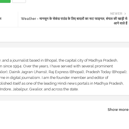
NEWER
म
Weather - मानसून के सेकंड राउंड के लिए बादलों का रूट फाइनल, बंगाल की खाड़ी से
आने वाले हैं
and a journalist based in Bhopal, the capital city of Madhya Pradesh,
sm since 1994. Over the years, I have served with several prominent
ior), Dainik Jagran (Jhansi), Raj Express (Bhopal), Pradesh Today (Bhopal);
ime in digital journalism. I am the founder member and editor of
shed itself as one of the leading Hindi news portals in Madhya Pradesh,
ndore, Jabalpur, Gwalior, and across the state.
Show more