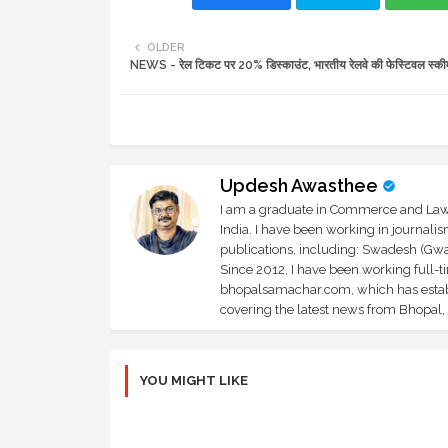
OLDER
NEWS - रेल टिकट पर 20% डिस्काउंट, भारतीय रेलवे की फेस्टिवल स्की
Updesh Awasthee
I am a graduate in Commerce and Law, 
India. I have been working in journali
publications, including: Swadesh (Gwal
Since 2012, I have been working full-t
bhopalsamachar.com, which has establi
covering the latest news from Bhopal, I
YOU MIGHT LIKE