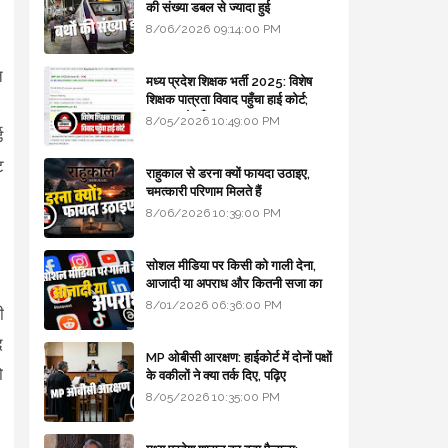
की संख्या डबल से ज्यादा हुई
8/06/2026 09:14:00 PM
त
मध्य प्रदेश शिक्षक भर्ती 2025: विशेष
शिक्षक पात्रता विवाद पहुँचा हाई कोर्ट;
।
सरकार से माँगा जवाब
8/05/2026 10:49:00 PM
ड
ट
राहुकाल से डरना क्यों फायदा उठाइए,
चमत्कारी परिणाम मिलते हैं
8/06/2026 10:39:00 PM
सोशल मीडिया पर किसी को गाली देना,
आजादी या अपराध और कितनी सजा का
प्रावधान - free legal advice
8/01/2026 06:36:00 PM
ी
द
MP ओबीसी आरक्षण: हाईकोर्ट में दोनों पक्षों
ो
के वकीलों ने क्या तर्क दिए, पढ़िए
8/05/2026 10:35:00 PM