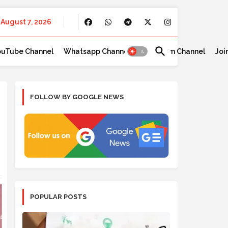
August 7, 2026
ouTube Channel
Whatsapp Channel
Telegram Channel
Joi
FOLLOW BY GOOGLE NEWS
POPULAR POSTS