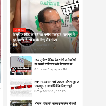
BHOPAL
शिवराज सिंह के बेटे का पनीर पकड़ा?, रायपुर में
हुई कार्रवाई, जांच के लिए लैब भेजा
Updesh Awasthee
8/06/2026 10:09:00 PM
मध्य प्रदेश: दैनिक वेतनभोगी कर्मचारियों
के स्थायी वर्गीकरण और वेतनमान पर
सरकार का बड़ा स्पष्टीकरण
8/01/2026 07:07:00 PM
MP Patwari भर्ती 2026 और समूह-2
उपसमूह-4 अभ्यर्थियों के लिए संपूर्ण
t
मार्गदर्शिका
8/04/2026 10:32:00 PM
भोपाल–रीवा वंदे भारत एक्सप्रेस में बर्थों