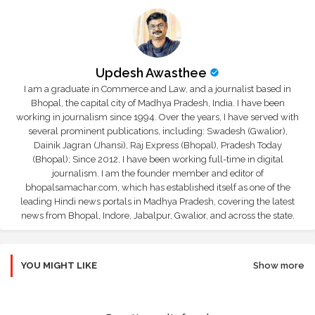
Updesh Awasthee
I am a graduate in Commerce and Law, and a journalist based in
Bhopal, the capital city of Madhya Pradesh, India. I have been
working in journalism since 1994. Over the years, I have served with
several prominent publications, including: Swadesh (Gwalior),
Dainik Jagran (Jhansi), Raj Express (Bhopal), Pradesh Today
(Bhopal); Since 2012, I have been working full-time in digital
journalism. I am the founder member and editor of
bhopalsamachar.com, which has established itself as one of the
leading Hindi news portals in Madhya Pradesh, covering the latest
news from Bhopal, Indore, Jabalpur, Gwalior, and across the state.
YOU MIGHT LIKE
Show more