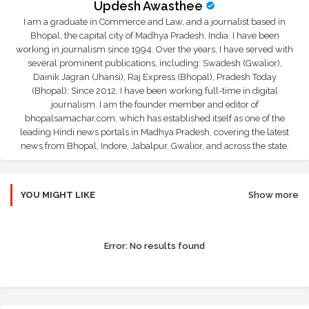
Updesh Awasthee
I am a graduate in Commerce and Law, and a journalist based in
Bhopal, the capital city of Madhya Pradesh, India. I have been
working in journalism since 1994. Over the years, I have served with
several prominent publications, including: Swadesh (Gwalior),
Dainik Jagran (Jhansi), Raj Express (Bhopal), Pradesh Today
(Bhopal); Since 2012, I have been working full-time in digital
journalism. I am the founder member and editor of
bhopalsamachar.com, which has established itself as one of the
leading Hindi news portals in Madhya Pradesh, covering the latest
news from Bhopal, Indore, Jabalpur, Gwalior, and across the state.
YOU MIGHT LIKE
Show more
Error:
No results found