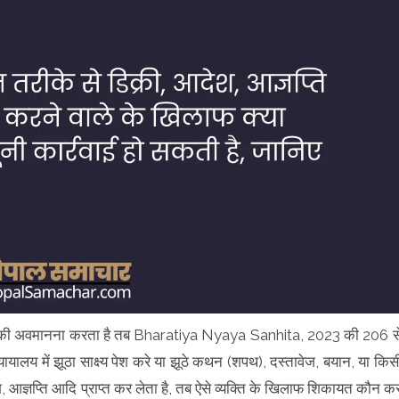
ार की अवमानना करता है तब Bharatiya Nyaya Sanhita, 2023 की 206 स
ायालय में झूठा साक्ष्य पेश करे या झूठे कथन (शपथ), दस्तावेज, बयान, या किस
आदेश, आज्ञप्ति आदि प्राप्त कर लेता है, तब ऐसे व्यक्ति के खिलाफ शिकायत कौन क