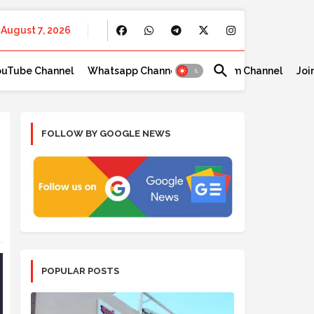
August 7, 2026
ouTube Channel
Whatsapp Channel
Telegram Channel
Joi
FOLLOW BY GOOGLE NEWS
POPULAR POSTS