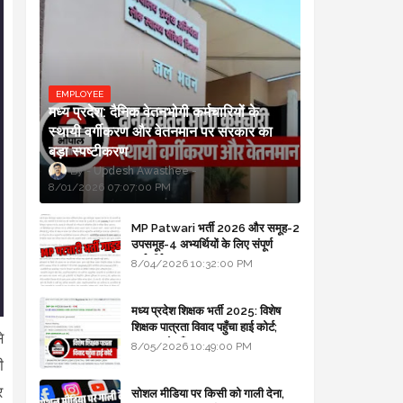
EMPLOYEE
मध्य प्रदेश: दैनिक वेतनभोगी कर्मचारियों के
स्थायी वर्गीकरण और वेतनमान पर सरकार का
बड़ा स्पष्टीकरण
Updesh Awasthee
8/01/2026 07:07:00 PM
MP Patwari भर्ती 2026 और समूह-2
उपसमूह-4 अभ्यर्थियों के लिए संपूर्ण
मार्गदर्शिका
8/04/2026 10:32:00 PM
मध्य प्रदेश शिक्षक भर्ती 2025: विशेष
शिक्षक पात्रता विवाद पहुँचा हाई कोर्ट;
े
सरकार से माँगा जवाब
8/05/2026 10:49:00 PM
ी
र
सोशल मीडिया पर किसी को गाली देना,