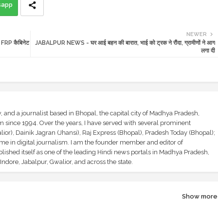
sapp
NEWER
 FRP कैबिनेट
JABALPUR NEWS - घर आई बहन की बारात, भाई को ट्रक ने रौंदा, ग्रामीणों ने आग
लगा दी
and a journalist based in Bhopal, the capital city of Madhya Pradesh,
sm since 1994. Over the years, I have served with several prominent
ior), Dainik Jagran (Jhansi), Raj Express (Bhopal), Pradesh Today (Bhopal);
ime in digital journalism. I am the founder member and editor of
shed itself as one of the leading Hindi news portals in Madhya Pradesh,
ndore, Jabalpur, Gwalior, and across the state.
Show more