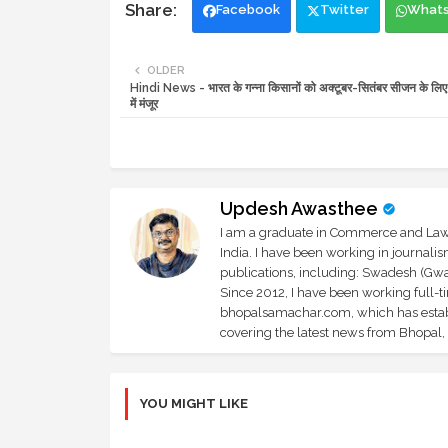
Facebook
Twitter
What
OLDER
Hindi News - भारत के गन्ना किसानों को अक्टूबर-सितंबर सीजन के लिए
में मंजूर
Updesh Awasthee
I am a graduate in Commerce and Law, 
India. I have been working in journali
publications, including: Swadesh (Gwal
Since 2012, I have been working full-t
bhopalsamachar.com, which has establi
covering the latest news from Bhopal, I
YOU MIGHT LIKE