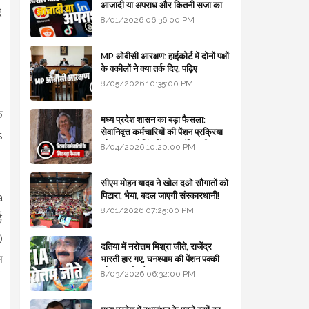
आजादी या अपराध और कितनी सजा का
R
प्रावधान - free legal advice
8/01/2026 06:36:00 PM
MP ओबीसी आरक्षण: हाईकोर्ट में दोनों पक्षों
के वकीलों ने क्या तर्क दिए, पढ़िए
8/05/2026 10:35:00 PM
े
मध्य प्रदेश शासन का बड़ा फैसला:
सेवानिवृत्त कर्मचारियों की पेंशन प्रक्रिया
s
और बजट कोडिंग में हुए क्रांतिकारी
8/04/2026 10:20:00 PM
बदलाव
सीएम मोहन यादव ने खोल दओ सौगातों को
पिटारा, भैया, बदल जाएगी संस्कारधानी!
a
8/01/2026 07:25:00 PM
ई
)
दतिया में नरोत्तम मिश्रा जीते, राजेंद्र
न
भारती हार गए, घनश्याम की पेंशन पक्की
और आशुतोष बैक टू...
8/03/2026 06:32:00 PM